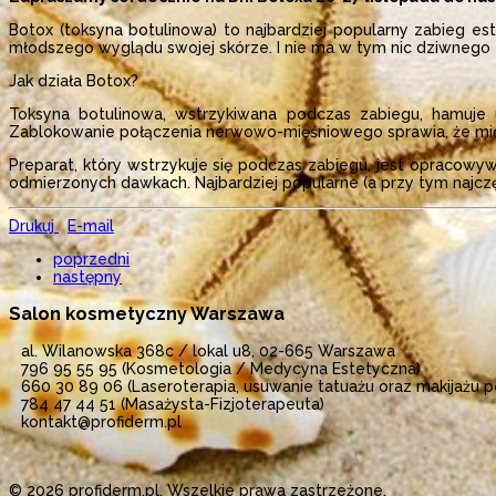
Botox (toksyna botulinowa) to najbardziej popularny zabieg e
młodszego wyglądu swojej skórze. I nie ma w tym nic dziwnego –
Jak działa Botox?
Toksyna botulinowa, wstrzykiwana podczas zabiegu, hamuje u
Zablokowanie połączenia nerwowo-mięśniowego sprawia, że mięśn
Preparat, który wstrzykuje się podczas zabiegu, jest opracowy
odmierzonych dawkach. Najbardziej popularne (a przy tym najczę
Drukuj
E-mail
poprzedni
następny
Salon kosmetyczny Warszawa
al. Wilanowska 368c / lokal u8, 02-665 Warszawa
796 95 55 95 (Kosmetologia / Medycyna Estetyczna)
660 30 89 06 (Laseroterapia, usuwanie tatuażu oraz makijażu
784 47 44 51 (Masażysta-Fizjoterapeuta)
kontakt@profiderm.pl
© 2026 profiderm.pl. Wszelkie prawa zastrzeżone.