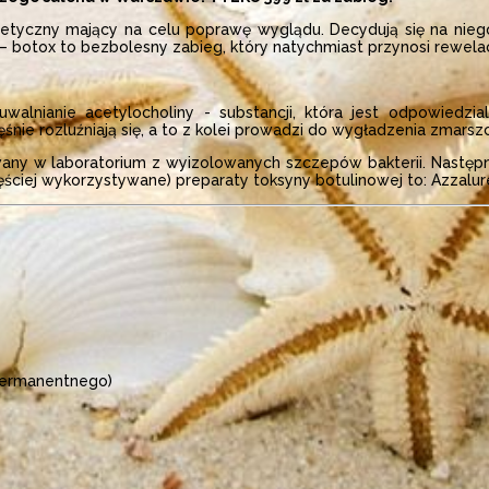
stetyczny mający na celu poprawę wyglądu. Decydują się na niego
 botox to bezbolesny zabieg, który natychmiast przynosi rewelac
walnianie acetylocholiny - substancji, która jest odpowiedz
ie rozluźniają się, a to z kolei prowadzi do wygładzenia zmarsz
wany w laboratorium z wyizolowanych szczepów bakterii. Następn
ściej wykorzystywane) preparaty toksyny botulinowej to: Azzalure
 permanentnego)