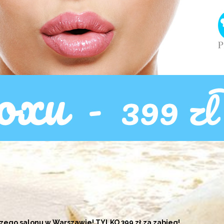
zego salonu w Warszawie! TYLKO 399 zł za zabieg!