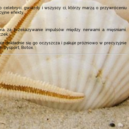
 celebryci, gwiazdy i wszyscy ci, którzy marzą o przywróceniu
yjne efekty.
ialna za przekazywanie impulsów między nerwami a mięśniami.
czek.
ie dokładnie się go oczyszcza i pakuje próżniowo w precyzyjnie
, Dysport, Botox.